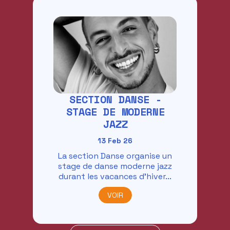
SECTION DANSE -
STAGE DE MODERNE
JAZZ
13 Feb 26
La section Danse organise un
stage de danse moderne jazz
durant les vacances d'hiver...
VOIR