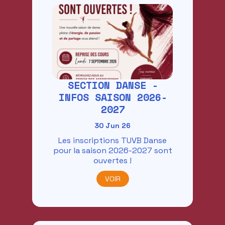
SECTION DANSE -
INFOS SAISON 2026-
2027
30 Jun 26
Les inscriptions TUVB Danse
pour la saison 2026-2027 sont
ouvertes !
VOIR