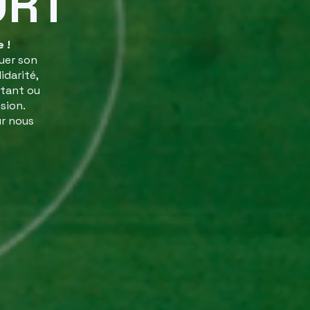
ORT
 !
uer son
idarité,
utant ou
sion.
ur nous