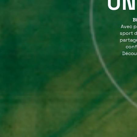
UN
B
Avec p
sport d
partage
conf
Découv