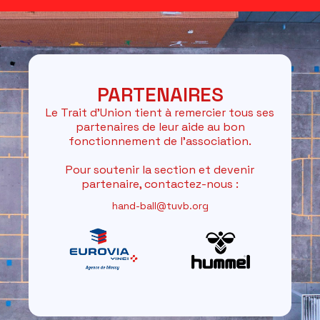
PARTENAIRES
Le Trait d'Union tient à remercier tous ses
partenaires de leur aide au bon
fonctionnement de l'association.
Pour soutenir la section et devenir
partenaire, contactez-nous :
hand-ball@tuvb.org