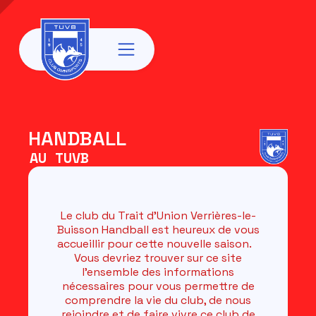
HANDBALL
AU TUVB
Le club du Trait d’Union Verrières-le-
Buisson Handball est heureux de vous
accueillir pour cette nouvelle saison.
Vous devriez trouver sur ce site
l’ensemble des informations
nécessaires pour vous permettre de
comprendre la vie du club, de nous
rejoindre et de faire vivre ce club de