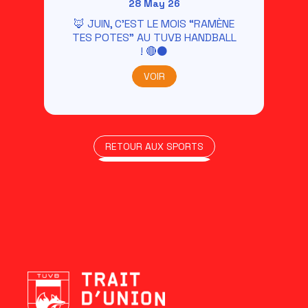
28 May 26
🦊 JUIN, C’EST LE MOIS “RAMÈNE
TES POTES” AU TUVB HANDBALL
! 🔴⚫
VOIR
RETOUR AUX SPORTS
RETOUR AUX SPORTS