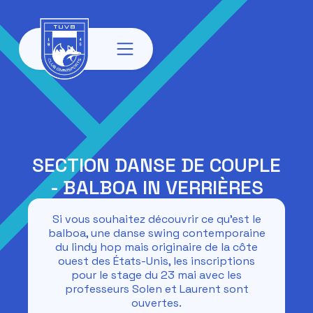
SECTION DANSE DE COUPLE
- BALBOA IN VERRIÈRES
Si vous souhaitez découvrir ce qu'est le
balboa, une danse swing contemporaine
du lindy hop mais originaire de la côte
ouest des États-Unis, les inscriptions
pour le stage du 23 mai avec les
professeurs Solen et Laurent sont
ouvertes.