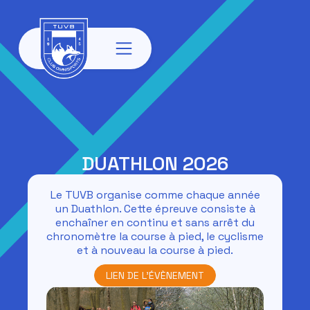
DUATHLON 2026
Le TUVB organise comme chaque année
un Duathlon. Cette épreuve consiste à
enchaîner en continu et sans arrêt du
chronomètre la course à pied, le cyclisme
et à nouveau la course à pied.
LIEN DE L'ÉVÈNEMENT