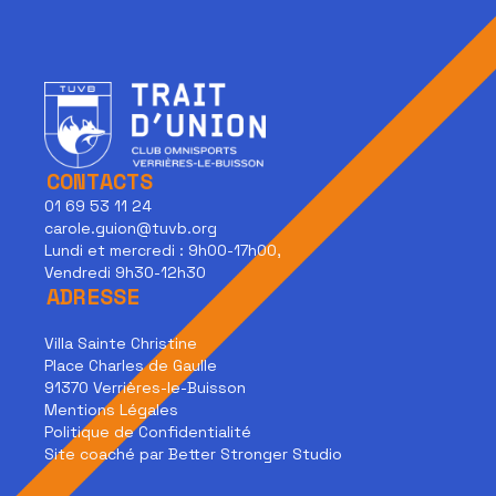
CONTACTS
01 69 53 11 24
carole.guion@tuvb.org
Lundi et mercredi : 9h00-17h00,
Vendredi 9h30-12h30
ADRESSE
Villa Sainte Christine
Place Charles de Gaulle
91370 Verrières-le-Buisson
Mentions Légales
Politique de Confidentialité
Site coaché par Better Stronger Studio