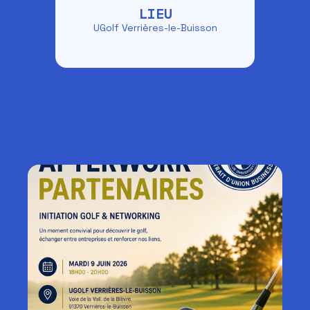
LIEU
UGolf Verrières-le-Buisson