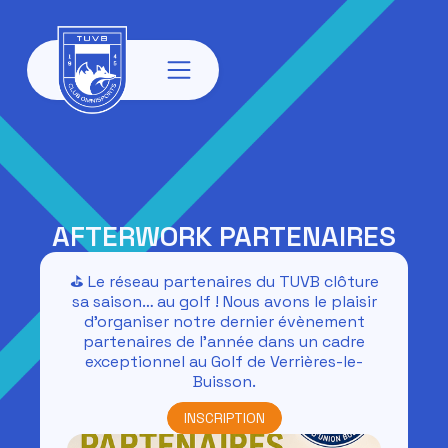
AFTERWORK PARTENAIRES
⛳ Le réseau partenaires du TUVB clôture
sa saison… au golf ! Nous avons le plaisir
d’organiser notre dernier évènement
partenaires de l’année dans un cadre
exceptionnel au Golf de Verrières-le-
Buisson.
INSCRIPTION