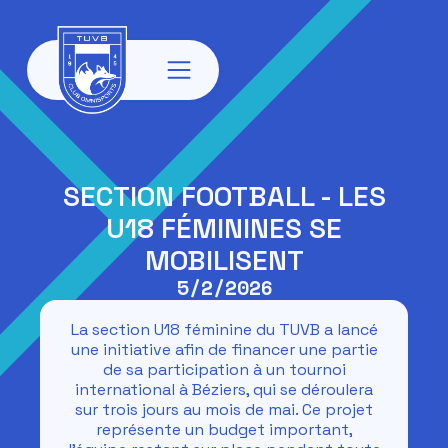
SECTION FOOTBALL - LES
U18 FÉMININES SE
MOBILISENT
5/2/2026
La section U18 féminine du TUVB a lancé
une initiative afin de financer une partie
de sa participation à un tournoi
international à Béziers, qui se déroulera
sur trois jours au mois de mai. Ce projet
représente un budget important,