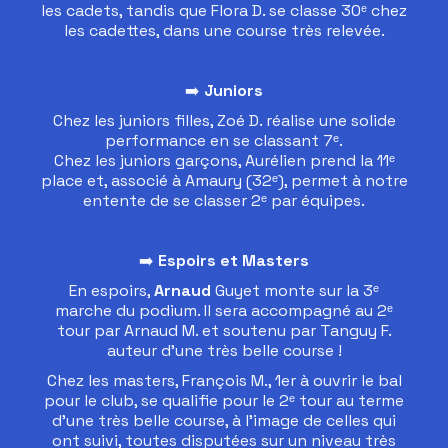
les cadets, tandis que Flora D. se classe 30ᵉ chez
les cadettes, dans une course très relevée.
➡️
Juniors
Chez les juniors filles, Zoé D. réalise une solide
performance en se classant 7ᵉ.
Chez les juniors garçons, Aurélien prend la 11ᵉ
place et, associé à Amaury (32ᵉ), permet à notre
entente de se classer 2ᵉ par équipes.
➡️
Espoirs et Masters
En espoirs,
Arnaud
Guyet monte sur la 3ᵉ
marche du podium. Il sera accompagné au 2ᵉ
tour par Arnaud M. et soutenu par Tanguy F.
auteur d’une très belle course !
Chez les masters, François M., 1er à ouvrir le bal
pour le club, se qualifie pour le 2ᵉ tour au terme
d’une très belle course, à l’image de celles qui
ont suivi, toutes disputées sur un niveau très