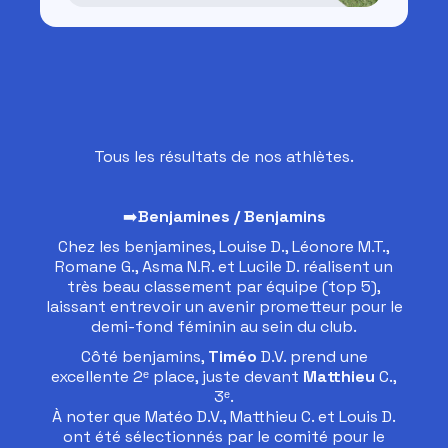
Tous les résultats de nos athlètes.
➡️
Benjamines / Benjamins
Chez les benjamines, Louise D., Léonore M.T.,
Romane G., Asma N.R. et Lucile D. réalisent un
très beau classement par équipe (top 5),
laissant entrevoir un avenir prometteur pour le
demi-fond féminin au sein du club.
Côté benjamins,
Timéo
D.V. prend une
excellente 2ᵉ place, juste devant
Matthieu
C.,
3ᵉ.
À noter que Matéo D.V., Matthieu C. et Louis D.
ont été sélectionnés par le comité pour le