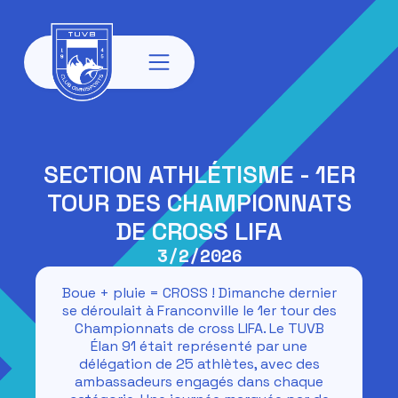
SECTION ATHLÉTISME - 1ER
TOUR DES CHAMPIONNATS
DE CROSS LIFA
3/2/2026
Boue + pluie = CROSS ! Dimanche dernier
se déroulait à Franconville le 1er tour des
Championnats de cross LIFA. Le TUVB
Élan 91 était représenté par une
délégation de 25 athlètes, avec des
ambassadeurs engagés dans chaque