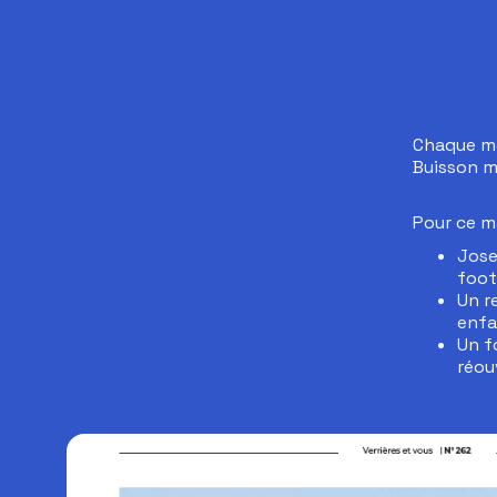
Chaque moi
Buisson m
Pour ce m
Jose
foot
Un r
enfa
Un f
réou