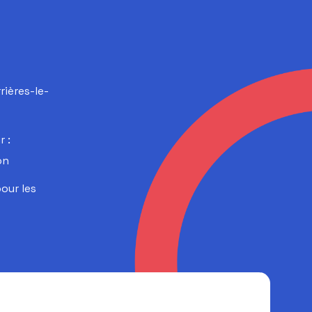
rières-le-
 :
on
our les