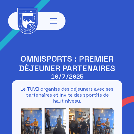
OMNISPORTS : PREMIER
DÉJEUNER PARTENAIRES
10/7/2025
Le TUVB organise des déjeuners avec ses
partenaires et invite des sportifs de
haut niveau.