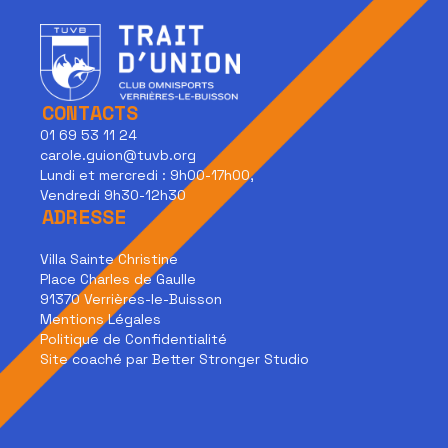
CONTACTS
01 69 53 11 24
carole.guion@tuvb.org
Lundi et mercredi : 9h00-17h00,
Vendredi 9h30-12h30
ADRESSE
Villa Sainte Christine
Place Charles de Gaulle
91370 Verrières-le-Buisson
Mentions Légales
Politique de Confidentialité
Site coaché par Better Stronger Studio