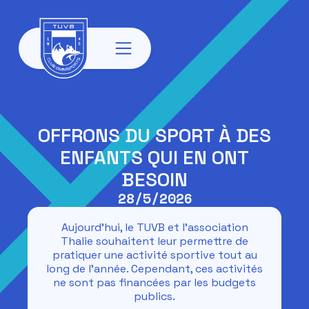
OFFRONS DU SPORT À DES
ENFANTS QUI EN ONT
BESOIN
28/5/2026
Aujourd’hui, le TUVB et l'association
Thalie souhaitent leur permettre de
pratiquer une activité sportive tout au
long de l’année. Cependant, ces activités
ne sont pas financées par les budgets
publics.