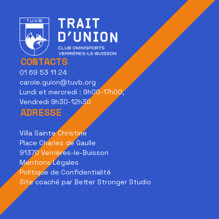
CONTACTS
01 69 53 11 24
carole.guion@tuvb.org
Lundi et mercredi : 9h00-17h00,
Vendredi 9h30-12h30
ADRESSE
Villa Sainte Christine
Place Charles de Gaulle
91370 Verrières-le-Buisson
Mentions Légales
Politique de Confidentialité
Site coaché par Better Stronger Studio