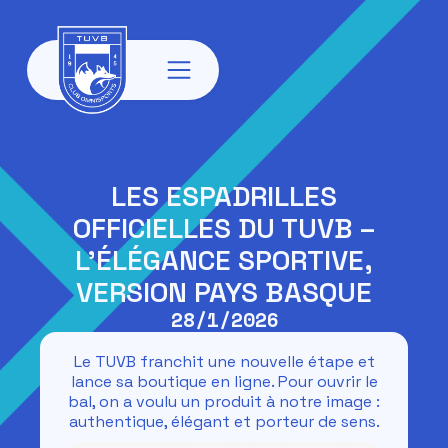
LES ESPADRILLES
OFFICIELLES DU TUVB –
L’ÉLÉGANCE SPORTIVE,
VERSION PAYS BASQUE
28/1/2026
Le TUVB franchit une nouvelle étape et
lance sa boutique en ligne. Pour ouvrir le
bal, on a voulu un produit à notre image :
authentique, élégant et porteur de sens.