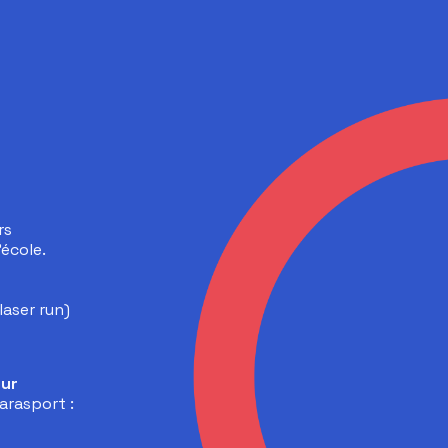
rs
’école.
laser run)
our
arasport :