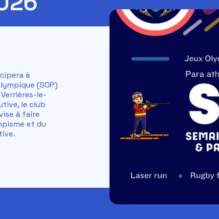
026
icipera à
alympique (SOP)
Verrières-le-
tive, le club
vise à faire
ympisme et du
ive.