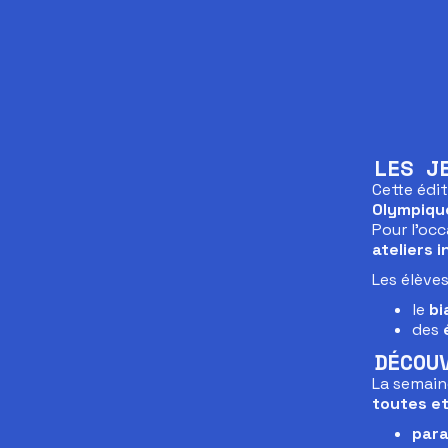
LES J
Cette édit
Olympique
Pour l’oc
ateliers 
Les élève
le
bi
des
DÉCOU
La semaine
toutes et
para