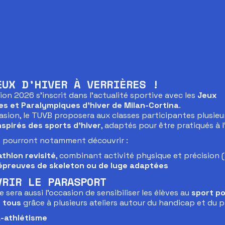
EUX D’HIVER À VERRIÈRES !
ion 2026 s’inscrit dans l’actualité sportive avec les
Jeux
s et Paralympiques d’hiver de Milan-Cortina
.
casion, le TUVB proposera aux classes participantes plusieu
inspirés des sports d’hiver
, adaptés pour être pratiqués à l
s pourront notamment découvrir :
athlon revisité
, combinant activité physique et précision (
épreuves de skeleton ou de luge adaptées
VRIR LE PARASPORT
 sera aussi l’occasion de sensibiliser les élèves au
sport p
 tous
grâce à plusieurs ateliers autour du handicap et du p
-athlétisme