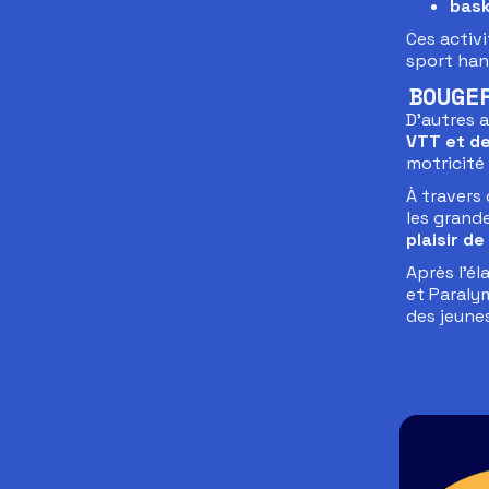
bask
Ces activ
sport han
BOUGE
D’autres 
VTT et de
motricité 
À travers 
les grande
plaisir d
Après l’él
et Paraly
des jeunes