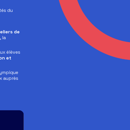
tés du
eliers de
 la
aux élèves
on et
lympique
ux auprès