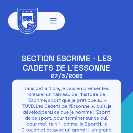
SECTION ESCRIME - LES
CADETS DE L’ESSONNE
27/5/2026
Dans cet article, je vais en premier lieu
dresser un tableau de l’histoire de
l’Escrime, sport que je pratique au «
TUVB, Les Cadets de l’Essonne », puis, je
développerai ce que je nomme :l’Esprit
de ce sport, pour terminer sur ce qui,
pour moi, fait l’Homme, le Sportif, le
Citoyen et ce avec un grand H, un grand