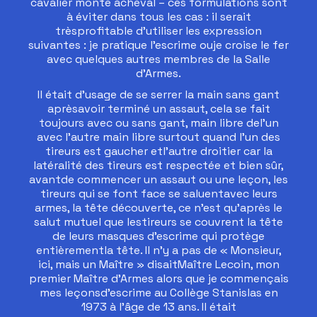
cavalier monte àcheval – ces formulations sont
à éviter dans tous les cas : il serait
trèsprofitable d’utiliser les expression
suivantes : je pratique l’escrime ouje croise le fer
avec quelques autres membres de la Salle
d’Armes.
Il était d’usage de se serrer la main sans gant
aprèsavoir terminé un assaut, cela se fait
toujours avec ou sans gant, main libre del’un
avec l’autre main libre surtout quand l’un des
tireurs est gaucher etl’autre droitier car la
latéralité des tireurs est respectée et bien sûr,
avantde commencer un assaut ou une leçon, les
tireurs qui se font face se saluentavec leurs
armes, la tête découverte, ce n’est qu’après le
salut mutuel que lestireurs se couvrent la tête
de leurs masques d’escrime qui protège
entièrementla tête. Il n’y a pas de « Monsieur,
ici, mais un Maître » disaitMaître Lecoin, mon
premier Maître d’Armes alors que je commençais
mes leçonsd’escrime au Collège Stanislas en
1973 à l’âge de 13 ans. Il était