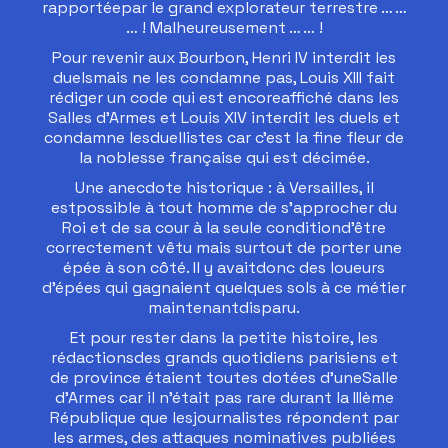
rapportéepar le grand explorateur terrestre … …
… ! Malheureusement … … !
Pour revenir aux Bourbon, Henri IV interdit les
duelsmais ne les condamne pas, Louis XIII fait
rédiger un code qui est encoreaffiché dans les
Salles d’Armes et Louis XIV interdit les duels et
condamne lesduellistes car c’est la fine fleur de
la noblesse française qui est décimée.
Une anecdote historique : à Versailles, il
estpossible à tout homme de s’approcher du
Roi et de sa cour à la seule conditiond’être
correctement vêtu mais surtout de porter une
épée à son côté. Il y avaitdonc des loueurs
d’épées qui gagnaient quelques sols à ce métier
maintenantdisparu.
Et pour rester dans la petite histoire, les
rédactionsdes grands quotidiens parisiens et
de province étaient toutes dotées d’uneSalle
d’Armes car il n’était pas rare durant la IIIème
République que lesjournalistes répondent par
les armes, des attaques nominatives publiées