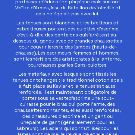
professeurd’éducation physique mais surtout
Maître d’Armes, issu du Bataillon deJoinville et
cela ne rigolait pas avec lui.
Les tenues sont blanches et les bretteurs et
lesbretteuses portent des culottes d’escrime,
c’est-à-dire des pantalons quis’arrêtent au-
dessous du genou avec de grandes chaussettes
pour couvrir lereste des jambes (hauts-de-
chausse). Les escrimeurs femmes et hommes,
sont leshéritiers des aristocrates à la lanterne,
pourchassés par les Sans-culottes.
Les matériaux avec lesquels sont tissés les
tenues ontchangés : le traditionnel coton épais
à fait place au Kevlar et la tenues’est aussi
renforcée, il est maintenant obligatoire de
porter sous sa vested’escrime une sous-
cuirasse pour le bras qui porte l’arme, des
chaussettesmontantes, elles aussi renforcées,
des chaussures d’escrime et un gant ou
unepaire de gant (généralement pour les
sabreurs). Les aciers qui sont utiliséspour les
lames sont de meilleure qualité et elle ne se