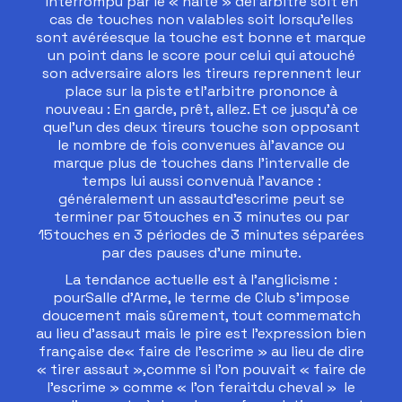
interrompu par le « halte » del’arbitre soit en
cas de touches non valables soit lorsqu’elles
sont avéréesque la touche est bonne et marque
un point dans le score pour celui qui atouché
son adversaire alors les tireurs reprennent leur
place sur la piste etl’arbitre prononce à
nouveau : En garde, prêt, allez. Et ce jusqu’à ce
quel’un des deux tireurs touche son opposant
le nombre de fois convenues àl’avance ou
marque plus de touches dans l’intervalle de
temps lui aussi convenuà l’avance :
généralement un assautd'escrime peut se
terminer par 5touches en 3 minutes ou par
15touches en 3 périodes de 3 minutes séparées
par des pauses d'une minute.
La tendance actuelle est à l’anglicisme :
pourSalle d’Arme, le terme de Club s’impose
doucement mais sûrement, tout commematch
au lieu d’assaut mais le pire est l’expression bien
française de« faire de l’escrime » au lieu de dire
« tirer assaut »,comme si l’on pouvait « faire de
l’escrime » comme « l’on feraitdu cheval » le