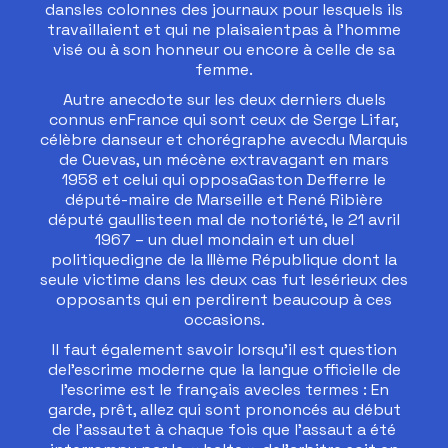
dansles colonnes des journaux pour lesquels ils
travaillaient et qui ne plaisaientpas à l’homme
visé ou à son honneur ou encore à celle de sa
femme.
Autre anecdote sur les deux derniers duels
connus enFrance qui sont ceux de Serge Lifar,
célèbre danseur et chorégraphe avecdu Marquis
de Cuevas, un mécène extravagant en mars
1958 et celui qui opposaGaston Defferre le
député-maire de Marseille et René Ribière
député gaullisteen mal de notoriété, le 21 avril
1967 – un duel mondain et un duel
politiquedigne de la IIIème République dont la
seule victime dans les deux cas fut lesérieux des
opposants qui en perdirent beaucoup à ces
occasions.
Il faut également savoir lorsqu’il est question
del’escrime moderne que la langue officielle de
l’escrime est le français avecles termes : En
garde, prêt, allez qui sont prononcés au début
de l’assautet à chaque fois que l’assaut a été